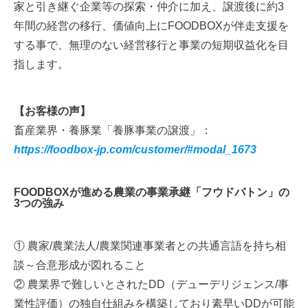
家と引き継ぐ企業等の探索・仲介に加え、譲渡後に約3
年間の経営の移行、価値向上にFOODBOXが伴走支援を
する事で、無理のない経営移行と事業の短期収益化を目
指します。
【お客様の声】
畜産業界・養豚業「養豚事業の譲渡」：
https://foodbox-jp.com/customer/#modal_1673
FOODBOXが進める農業の事業承継「フウドバトン」の
3つの強み
① 農家/農業法人/農業関連事業者との共通言語を持ち相
談～合意形成が図れること
② 農業界で難しいとされたDD（デューデリジェンス/事
業性評価）の独自仕組みを構築しており素早いDDが可能