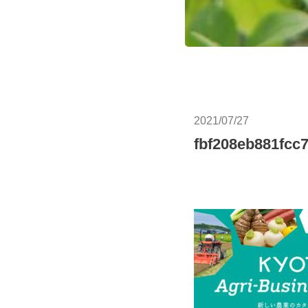
2021/07/27
fbf208eb881fcc