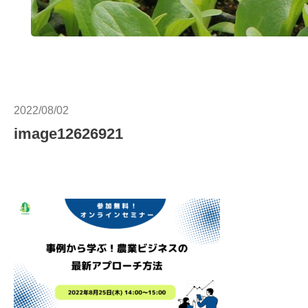
2022/08/02
image12626921