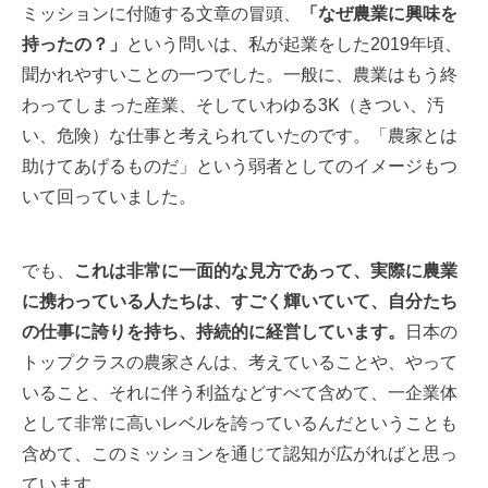
ミッションに付随する文章の冒頭、
「なぜ農業に興味を
持ったの？」
という問いは、私が起業をした2019年頃、
聞かれやすいことの一つでした。一般に、農業はもう終
わってしまった産業、そしていわゆる3K（きつい、汚
い、危険）な仕事と考えられていたのです。「農家とは
助けてあげるものだ」という弱者としてのイメージもつ
いて回っていました。
でも、
これは非常に一面的な見方であって、実際に農業
に携わっている人たちは、すごく輝いていて、自分たち
の仕事に誇りを持ち、持続的に経営しています。
日本の
トップクラスの農家さんは、考えていることや、やって
いること、それに伴う利益などすべて含めて、一企業体
として非常に高いレベルを誇っているんだということも
含めて、このミッションを通じて認知が広がればと思っ
ています。